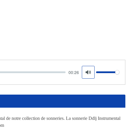
00:26
Volume
Mute
tal de notre collection de sonneries. La sonnerie Ddlj Instrumental
com