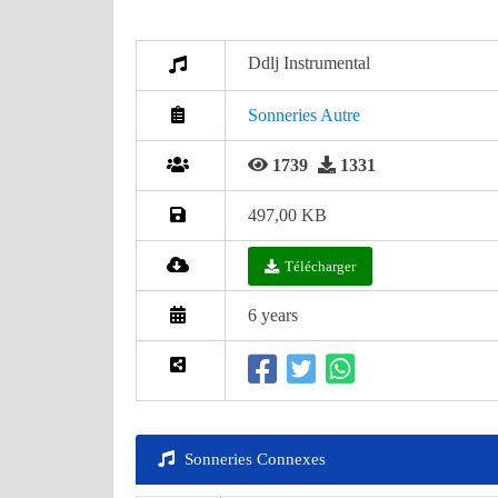
Ddlj Instrumental
Sonneries Autre
1739
1331
497,00 KB
Télécharger
6 years
Sonneries Connexes