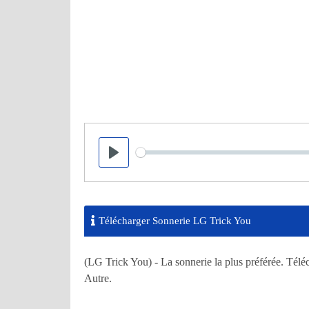
Seek
Play
Télécharger Sonnerie LG Trick You
(LG Trick You) - La sonnerie la plus préférée. Télé
Autre.