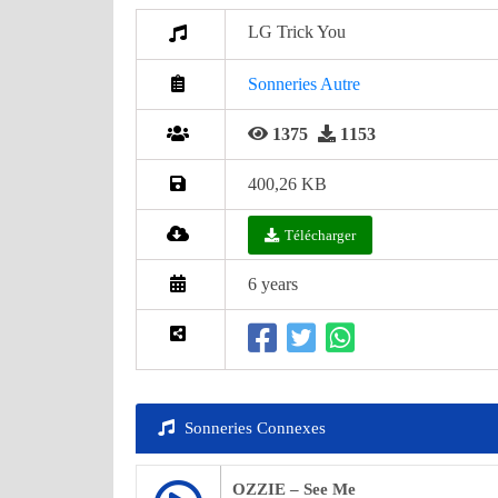
LG Trick You
Sonneries Autre
1375
1153
400,26 KB
Télécharger
6 years
Sonneries Connexes
OZZIE – See Me