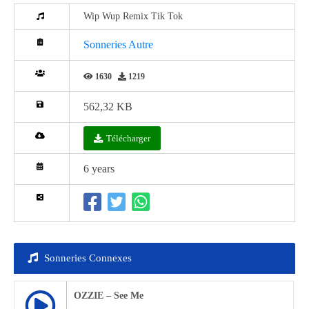
Wip Wup Remix Tik Tok
Sonneries Autre
1630
1219
562,32 KB
Télécharger
6 years
Sonneries Connexes
OZZIE – See Me