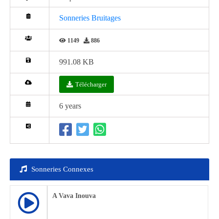
Sonneries Bruitages
1149
886
991.08 KB
Télécharger
6 years
Sonneries Connexes
A Vava Inouva