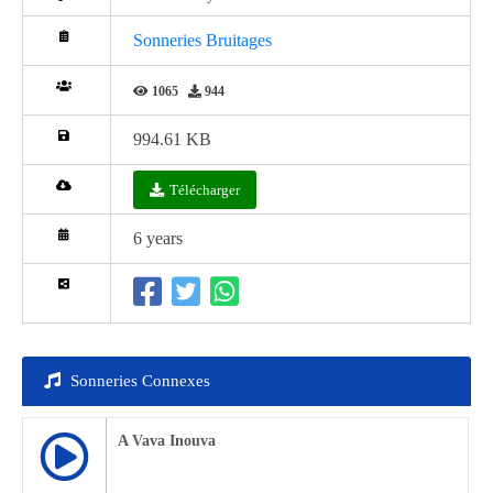
Sonneries Bruitages
1065
944
994.61 KB
Télécharger
6 years
Sonneries Connexes
A Vava Inouva