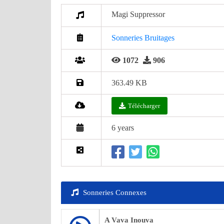
Magi Suppressor
Sonneries Bruitages
1072
906
363.49 KB
Télécharger
6 years
Sonneries Connexes
A Vava Inouva