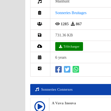
Manhunt
Sonneries Bruitages
1285
867
731.36 KB
Télécharger
6 years
Sonneries Connexes
A Vava Inouva