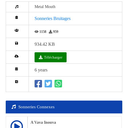
Metal Mouth
Sonneries Bruitages
1158
959
934.42 KB
Télécharger
6 years
Sonneries Connexes
A Vava Inouva