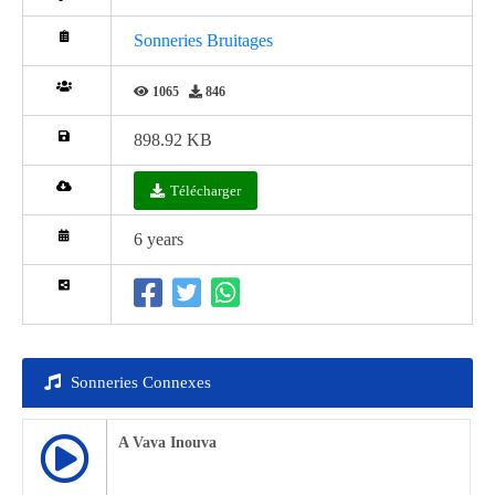
Sonneries Bruitages
1065
846
898.92 KB
Télécharger
6 years
Sonneries Connexes
A Vava Inouva