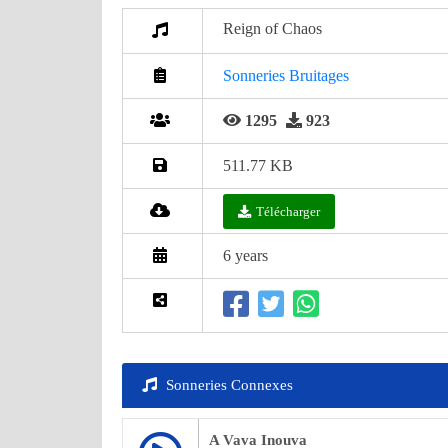
Reign of Chaos
Sonneries Bruitages
1295
923
511.77 KB
Télécharger
6 years
Sonneries Connexes
A Vava Inouva