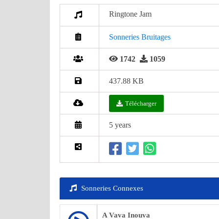
Ringtone Jam
Sonneries Bruitages
1742
1059
437.88 KB
Télécharger
5 years
Sonneries Connexes
A Vava Inouva