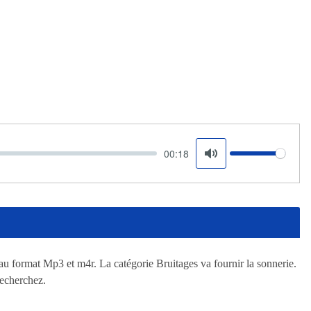
00:18
Volume
Mute
u format Mp3 et m4r. La catégorie Bruitages va fournir la sonnerie.
recherchez.