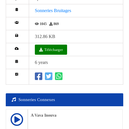
Sonneries Bruitages
1045
869
312.86 KB
Télécharger
6 years
Sonneries Connexes
A Vava Inouva