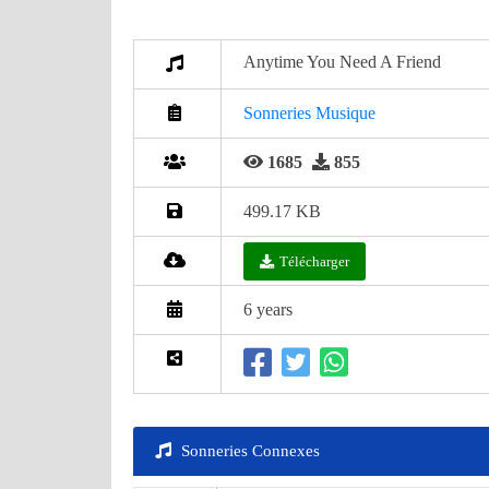
Anytime You Need A Friend
Sonneries Musique
1685
855
499.17 KB
Télécharger
6 years
Sonneries Connexes