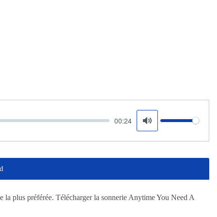
00:24
Volume
Mute
nd
 la plus préférée. Télécharger la sonnerie Anytime You Need A