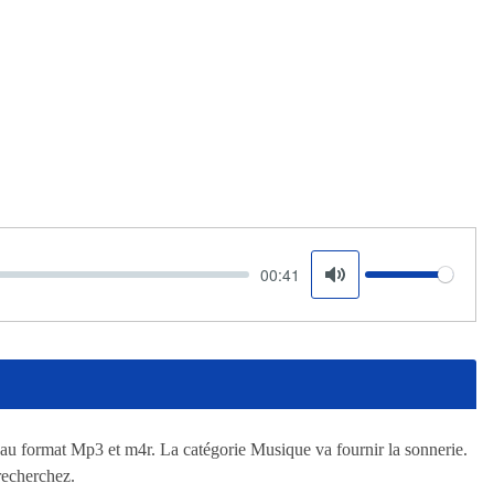
00:41
Volume
Mute
 au format Mp3 et m4r. La catégorie Musique va fournir la sonnerie.
recherchez.