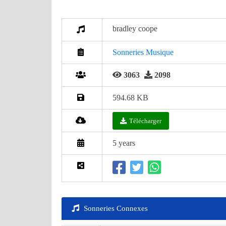
bradley coope
Sonneries Musique
3063
2098
594.68 KB
Télécharger
5 years
Sonneries Connexes