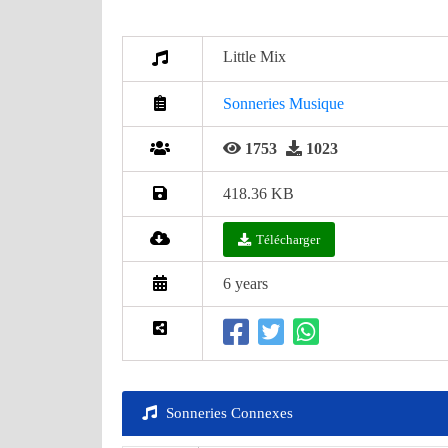
Little Mix
Sonneries Musique
1753
1023
418.36 KB
Télécharger
6 years
Sonneries Connexes