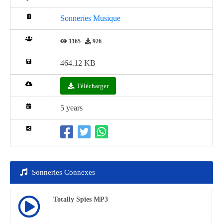
Sonneries Musique
1165
926
464.12 KB
Télécharger
5 years
Sonneries Connexes
Totally Spies MP3