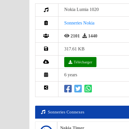
Nokia Lumia 1020
Sonneries Nokia
2101
1440
317.61 KB
Télécharger
6 years
Sonneries Connexes
Nokia Timer