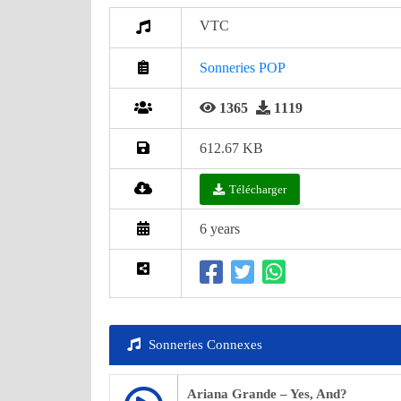
VTC
Sonneries POP
1365
1119
612.67 KB
Télécharger
6 years
Sonneries Connexes
Ariana Grande – Yes, And?