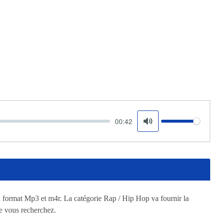
00:42
Volume
Mute
u format Mp3 et m4r. La catégorie Rap / Hip Hop va fournir la
e vous recherchez.