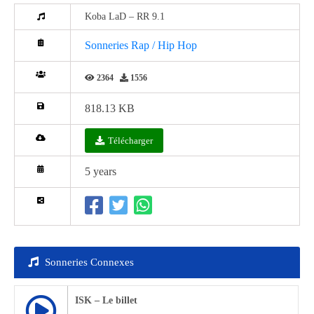
Koba LaD – RR 9.1
Sonneries Rap / Hip Hop
2364
1556
818.13 KB
Télécharger
5 years
Sonneries Connexes
ISK – Le billet