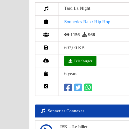
Tard La Night
Sonneries Rap / Hip Hop
1156
968
697,00 KB
Télécharger
6 years
Sonneries Connexes
ISK – Le billet