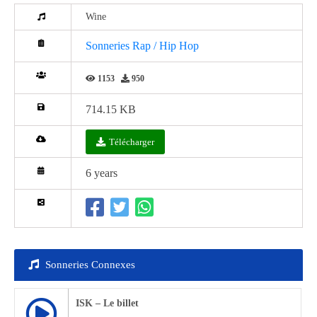
Wine
Sonneries Rap / Hip Hop
1153
950
714.15 KB
Télécharger
6 years
Sonneries Connexes
ISK – Le billet